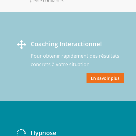
pleine confiance.
1
Coaching Interactionnel
Pour obtenir rapidement des résultats
concrets à votre situation
En savoir plus

Hypnose