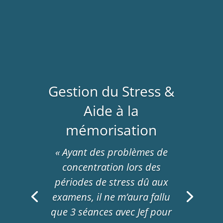
Gestion du Stress &
Aide à la
Accompagnement
mémorisation
à la douance
« Ayant des problèmes de
« D’une grande intelligence
concentration lors des
émotionnelle doublée d’une
périodes de stress dû aux
très belle âme, Jef a ce
examens, il ne m’aura fallu
pouvoir presque magique
que 3 séances avec Jef pour
(ou complètement magique)