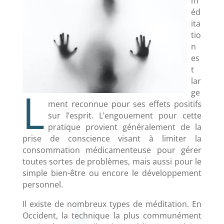
m
éd
ita
tio
n
es
t
lar
L
ge
ment reconnue pour ses effets positifs
sur l’esprit. L’engouement pour cette
pratique provient généralement de la
prise de conscience visant à limiter la
consommation médicamenteuse pour gérer
toutes sortes de problèmes, mais aussi pour le
simple bien-être ou encore le développement
personnel.
Il existe de nombreux types de méditation. En
Occident, la technique la plus communément